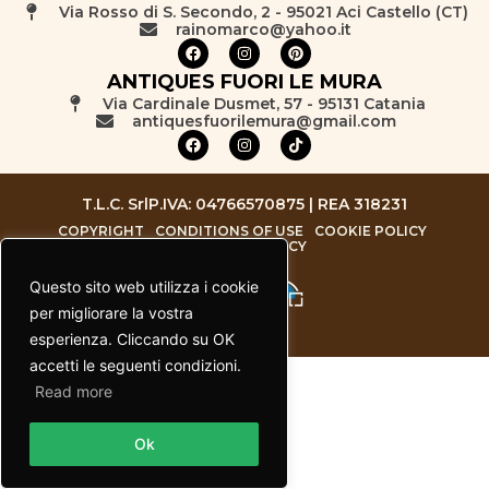
Via Rosso di S. Secondo, 2 - 95021 Aci Castello (CT)
rainomarco@yahoo.it
ANTIQUES FUORI LE MURA
Via Cardinale Dusmet, 57 - 95131 Catania
antiquesfuorilemura@gmail.com
T.L.C. Srl
P.IVA: 04766570875 | REA 318231
COPYRIGHT
CONDITIONS OF USE
COOKIE POLICY
PRIVACY POLICY
Questo sito web utilizza i cookie
per migliorare la vostra
esperienza. Cliccando su OK
accetti le seguenti condizioni.
Read more
Contact us
Ok
Open chaty