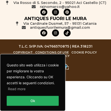
Via Rosso di S. Secondo, 2 - 95021 Aci Castello (CT)
rainomarco@yahoo.it
ANTIQUES FUORI LE MURA
Via Cardinale Dusmet, 57 - 95131 Catania
antiquesfuorilemura@gmail.com
T.L.C. Srl
P.IVA: 04766570875 | REA 318231
COPYRIGHT
CONDITIONS OF USE
COOKIE POLICY
PRIVACY POLICY
Questo sito web utilizza i cookie
per migliorare la vostra
esperienza. Cliccando su OK
accetti le seguenti condizioni.
Read more
Contact us
Ok
Open chaty