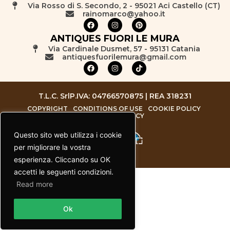
Via Rosso di S. Secondo, 2 - 95021 Aci Castello (CT)
rainomarco@yahoo.it
ANTIQUES FUORI LE MURA
Via Cardinale Dusmet, 57 - 95131 Catania
antiquesfuorilemura@gmail.com
T.L.C. Srl
P.IVA: 04766570875 | REA 318231
COPYRIGHT
CONDITIONS OF USE
COOKIE POLICY
PRIVACY POLICY
Questo sito web utilizza i cookie
per migliorare la vostra
esperienza. Cliccando su OK
accetti le seguenti condizioni.
Read more
Contact us
Ok
Open chaty