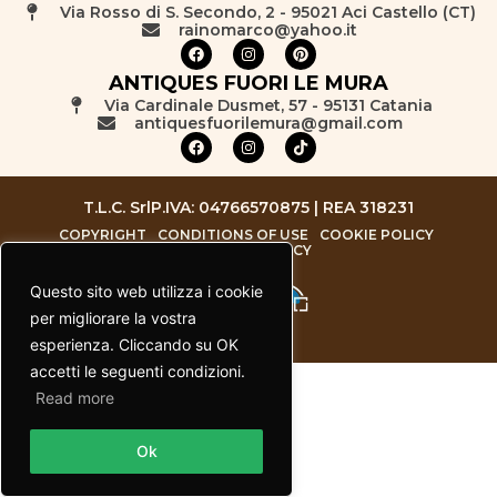
Via Rosso di S. Secondo, 2 - 95021 Aci Castello (CT)
rainomarco@yahoo.it
ANTIQUES FUORI LE MURA
Via Cardinale Dusmet, 57 - 95131 Catania
antiquesfuorilemura@gmail.com
T.L.C. Srl
P.IVA: 04766570875 | REA 318231
COPYRIGHT
CONDITIONS OF USE
COOKIE POLICY
PRIVACY POLICY
Questo sito web utilizza i cookie
per migliorare la vostra
esperienza. Cliccando su OK
accetti le seguenti condizioni.
Read more
Contact us
Ok
Open chaty