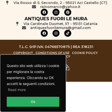
Via Rosso di S. Secondo, 2 - 95021 Aci Castello (CT)
rainomarco@yahoo.it
ANTIQUES FUORI LE MURA
Via Cardinale Dusmet, 57 - 95131 Catania
antiquesfuorilemura@gmail.com
T.L.C. Srl
P.IVA: 04766570875 | REA 318231
COPYRIGHT
CONDITIONS OF USE
COOKIE POLICY
PRIVACY POLICY
Questo sito web utilizza i cookie
per migliorare la vostra
esperienza. Cliccando su OK
accetti le seguenti condizioni.
Read more
Contact us
Ok
Open chaty