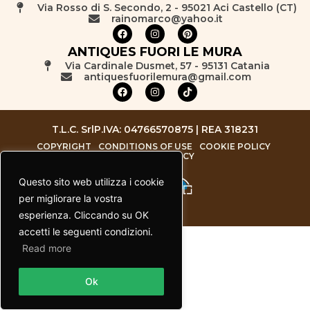
Via Rosso di S. Secondo, 2 - 95021 Aci Castello (CT)
rainomarco@yahoo.it
ANTIQUES FUORI LE MURA
Via Cardinale Dusmet, 57 - 95131 Catania
antiquesfuorilemura@gmail.com
T.L.C. Srl
P.IVA: 04766570875 | REA 318231
COPYRIGHT
CONDITIONS OF USE
COOKIE POLICY
PRIVACY POLICY
Questo sito web utilizza i cookie
per migliorare la vostra
esperienza. Cliccando su OK
accetti le seguenti condizioni.
Read more
Contact us
Ok
Open chaty