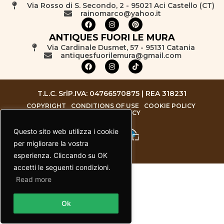
Via Rosso di S. Secondo, 2 - 95021 Aci Castello (CT)
rainomarco@yahoo.it
ANTIQUES FUORI LE MURA
Via Cardinale Dusmet, 57 - 95131 Catania
antiquesfuorilemura@gmail.com
T.L.C. Srl
P.IVA: 04766570875 | REA 318231
COPYRIGHT
CONDITIONS OF USE
COOKIE POLICY
PRIVACY POLICY
Questo sito web utilizza i cookie
per migliorare la vostra
esperienza. Cliccando su OK
accetti le seguenti condizioni.
Read more
Contact us
Ok
Open chaty