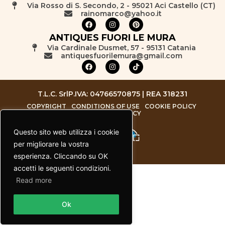
Via Rosso di S. Secondo, 2 - 95021 Aci Castello (CT)
rainomarco@yahoo.it
ANTIQUES FUORI LE MURA
Via Cardinale Dusmet, 57 - 95131 Catania
antiquesfuorilemura@gmail.com
T.L.C. Srl
P.IVA: 04766570875 | REA 318231
COPYRIGHT
CONDITIONS OF USE
COOKIE POLICY
PRIVACY POLICY
Questo sito web utilizza i cookie
per migliorare la vostra
esperienza. Cliccando su OK
accetti le seguenti condizioni.
Read more
Contact us
Ok
Open chaty