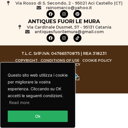
Via Rosso di S. Secondo, 2 - 95021 Aci Castello (CT)
rainomarco@yahoo.it
ANTIQUES FUORI LE MURA
Via Cardinale Dusmet, 57 - 95131 Catania
antiquesfuorilemura@gmail.com
T.L.C. Srl
P.IVA: 04766570875 | REA 318231
COPYRIGHT
CONDITIONS OF USE
COOKIE POLICY
PRIVACY POLICY
Questo sito web utilizza i cookie
per migliorare la vostra
esperienza. Cliccando su OK
accetti le seguenti condizioni.
Read more
Contact us
Ok
Open chaty