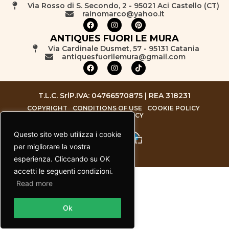
Via Rosso di S. Secondo, 2 - 95021 Aci Castello (CT)
rainomarco@yahoo.it
ANTIQUES FUORI LE MURA
Via Cardinale Dusmet, 57 - 95131 Catania
antiquesfuorilemura@gmail.com
T.L.C. Srl
P.IVA: 04766570875 | REA 318231
COPYRIGHT
CONDITIONS OF USE
COOKIE POLICY
PRIVACY POLICY
Questo sito web utilizza i cookie
per migliorare la vostra
esperienza. Cliccando su OK
accetti le seguenti condizioni.
Read more
Contact us
Ok
Open chaty