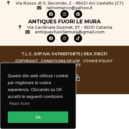
Via Rosso di S. Secondo, 2 - 95021 Aci Castello (CT)
rainomarco@yahoo.it
ANTIQUES FUORI LE MURA
Via Cardinale Dusmet, 57 - 95131 Catania
antiquesfuorilemura@gmail.com
T.L.C. Srl
P.IVA: 04766570875 | REA 318231
COPYRIGHT
CONDITIONS OF USE
COOKIE POLICY
PRIVACY POLICY
Questo sito web utilizza i cookie
per migliorare la vostra
esperienza. Cliccando su OK
accetti le seguenti condizioni.
Read more
Contact us
Ok
Open chaty