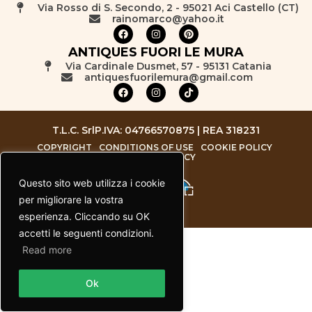
Via Rosso di S. Secondo, 2 - 95021 Aci Castello (CT)
rainomarco@yahoo.it
ANTIQUES FUORI LE MURA
Via Cardinale Dusmet, 57 - 95131 Catania
antiquesfuorilemura@gmail.com
T.L.C. Srl
P.IVA: 04766570875 | REA 318231
COPYRIGHT
CONDITIONS OF USE
COOKIE POLICY
PRIVACY POLICY
Questo sito web utilizza i cookie
per migliorare la vostra
esperienza. Cliccando su OK
accetti le seguenti condizioni.
Read more
Contact us
Ok
Open chaty