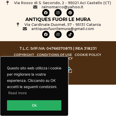
Via Rosso di S. Secondo, 2 - 95021 Aci Castello (CT)
rainomarco@yahoo.it
ANTIQUES FUORI LE MURA
Via Cardinale Dusmet, 57 - 95131 Catania
antiquesfuorilemura@gmail.com
T.L.C. Srl
P.IVA: 04766570875 | REA 318231
COPYRIGHT
CONDITIONS OF USE
COOKIE POLICY
PRIVACY POLICY
Questo sito web utilizza i cookie
per migliorare la vostra
esperienza. Cliccando su OK
accetti le seguenti condizioni.
Read more
Contact us
Ok
Open chaty