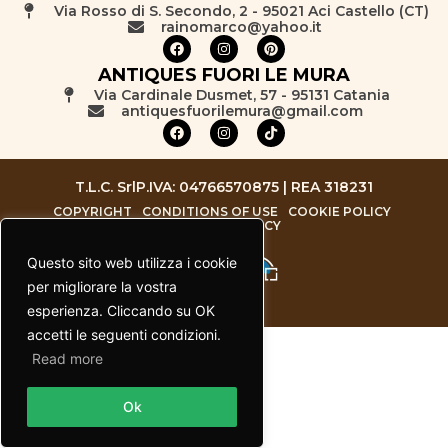
Via Rosso di S. Secondo, 2 - 95021 Aci Castello (CT)
rainomarco@yahoo.it
ANTIQUES FUORI LE MURA
Via Cardinale Dusmet, 57 - 95131 Catania
antiquesfuorilemura@gmail.com
T.L.C. Srl
P.IVA: 04766570875 | REA 318231
COPYRIGHT
CONDITIONS OF USE
COOKIE POLICY
PRIVACY POLICY
Questo sito web utilizza i cookie
per migliorare la vostra
esperienza. Cliccando su OK
accetti le seguenti condizioni.
Read more
Contact us
Ok
Open chaty