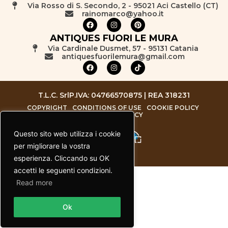
Via Rosso di S. Secondo, 2 - 95021 Aci Castello (CT)
rainomarco@yahoo.it
ANTIQUES FUORI LE MURA
Via Cardinale Dusmet, 57 - 95131 Catania
antiquesfuorilemura@gmail.com
T.L.C. Srl
P.IVA: 04766570875 | REA 318231
COPYRIGHT
CONDITIONS OF USE
COOKIE POLICY
PRIVACY POLICY
Questo sito web utilizza i cookie
per migliorare la vostra
esperienza. Cliccando su OK
accetti le seguenti condizioni.
Read more
Contact us
Ok
Open chaty