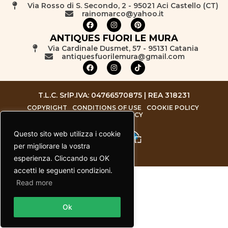
Via Rosso di S. Secondo, 2 - 95021 Aci Castello (CT)
rainomarco@yahoo.it
ANTIQUES FUORI LE MURA
Via Cardinale Dusmet, 57 - 95131 Catania
antiquesfuorilemura@gmail.com
T.L.C. Srl
P.IVA: 04766570875 | REA 318231
COPYRIGHT
CONDITIONS OF USE
COOKIE POLICY
PRIVACY POLICY
Questo sito web utilizza i cookie
per migliorare la vostra
esperienza. Cliccando su OK
accetti le seguenti condizioni.
Read more
Contact us
Ok
Open chaty