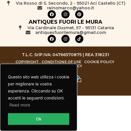
Via Rosso di S. Secondo, 2 - 95021 Aci Castello (CT)
rainomarco@yahoo.it
ANTIQUES FUORI LE MURA
Via Cardinale Dusmet, 57 - 95131 Catania
antiquesfuorilemura@gmail.com
T.L.C. Srl
P.IVA: 04766570875 | REA 318231
COPYRIGHT
CONDITIONS OF USE
COOKIE POLICY
PRIVACY POLICY
Questo sito web utilizza i cookie
per migliorare la vostra
esperienza. Cliccando su OK
accetti le seguenti condizioni.
Read more
Contact us
Ok
Open chaty