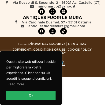
Via Rosso di S. Secondo, 2 - 95021 Aci Castello (CT)
rainomarco@yahoo.it
ANTIQUES FUORI LE MURA
Via Cardinale Dusmet, 57 - 95131 Catania
antiquesfuorilemura@gmail.com
T.L.C. Srl
P.IVA: 04766570875 | REA 318231
COPYRIGHT
CONDITIONS OF USE
COOKIE POLICY
PRIVACY POLICY
Questo sito web utilizza i cookie
per migliorare la vostra
esperienza. Cliccando su OK
accetti le seguenti condizioni.
Read more
Contact us
Ok
Open chaty