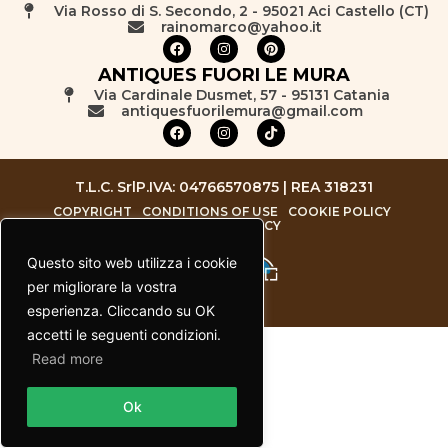
Via Rosso di S. Secondo, 2 - 95021 Aci Castello (CT)
rainomarco@yahoo.it
ANTIQUES FUORI LE MURA
Via Cardinale Dusmet, 57 - 95131 Catania
antiquesfuorilemura@gmail.com
T.L.C. Srl
P.IVA: 04766570875 | REA 318231
COPYRIGHT
CONDITIONS OF USE
COOKIE POLICY
PRIVACY POLICY
Questo sito web utilizza i cookie
per migliorare la vostra
esperienza. Cliccando su OK
accetti le seguenti condizioni.
Read more
Contact us
Ok
Open chaty