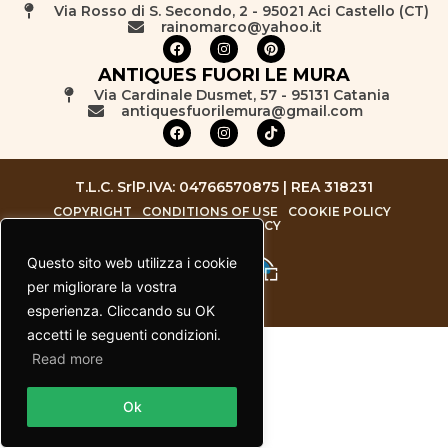
Via Rosso di S. Secondo, 2 - 95021 Aci Castello (CT)
rainomarco@yahoo.it
ANTIQUES FUORI LE MURA
Via Cardinale Dusmet, 57 - 95131 Catania
antiquesfuorilemura@gmail.com
T.L.C. Srl
P.IVA: 04766570875 | REA 318231
COPYRIGHT
CONDITIONS OF USE
COOKIE POLICY
PRIVACY POLICY
Questo sito web utilizza i cookie
per migliorare la vostra
esperienza. Cliccando su OK
accetti le seguenti condizioni.
Read more
Contact us
Ok
Open chaty