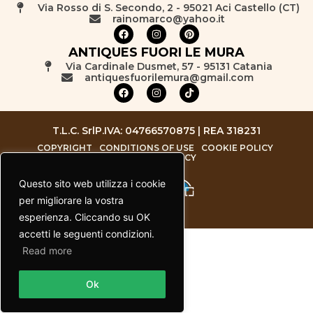
Via Rosso di S. Secondo, 2 - 95021 Aci Castello (CT)
rainomarco@yahoo.it
ANTIQUES FUORI LE MURA
Via Cardinale Dusmet, 57 - 95131 Catania
antiquesfuorilemura@gmail.com
T.L.C. Srl
P.IVA: 04766570875 | REA 318231
COPYRIGHT
CONDITIONS OF USE
COOKIE POLICY
PRIVACY POLICY
Questo sito web utilizza i cookie
per migliorare la vostra
esperienza. Cliccando su OK
accetti le seguenti condizioni.
Read more
Contact us
Ok
Open chaty