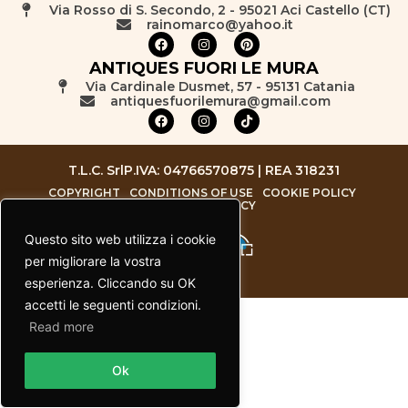
Via Rosso di S. Secondo, 2 - 95021 Aci Castello (CT)
rainomarco@yahoo.it
ANTIQUES FUORI LE MURA
Via Cardinale Dusmet, 57 - 95131 Catania
antiquesfuorilemura@gmail.com
T.L.C. Srl
P.IVA: 04766570875 | REA 318231
COPYRIGHT
CONDITIONS OF USE
COOKIE POLICY
PRIVACY POLICY
Questo sito web utilizza i cookie
per migliorare la vostra
esperienza. Cliccando su OK
accetti le seguenti condizioni.
Read more
Contact us
Ok
Open chaty