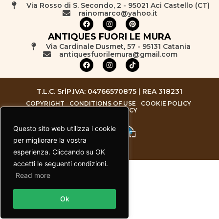
Via Rosso di S. Secondo, 2 - 95021 Aci Castello (CT)
rainomarco@yahoo.it
ANTIQUES FUORI LE MURA
Via Cardinale Dusmet, 57 - 95131 Catania
antiquesfuorilemura@gmail.com
T.L.C. Srl
P.IVA: 04766570875 | REA 318231
COPYRIGHT
CONDITIONS OF USE
COOKIE POLICY
PRIVACY POLICY
Questo sito web utilizza i cookie
per migliorare la vostra
esperienza. Cliccando su OK
accetti le seguenti condizioni.
Read more
Contact us
Ok
Open chaty