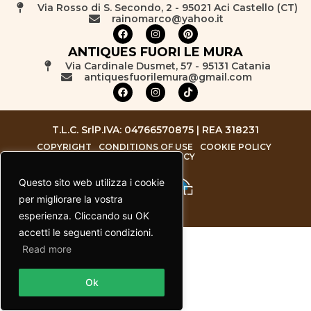
Via Rosso di S. Secondo, 2 - 95021 Aci Castello (CT)
rainomarco@yahoo.it
ANTIQUES FUORI LE MURA
Via Cardinale Dusmet, 57 - 95131 Catania
antiquesfuorilemura@gmail.com
T.L.C. Srl
P.IVA: 04766570875 | REA 318231
COPYRIGHT
CONDITIONS OF USE
COOKIE POLICY
PRIVACY POLICY
Questo sito web utilizza i cookie
per migliorare la vostra
esperienza. Cliccando su OK
accetti le seguenti condizioni.
Read more
Contact us
Ok
Open chaty