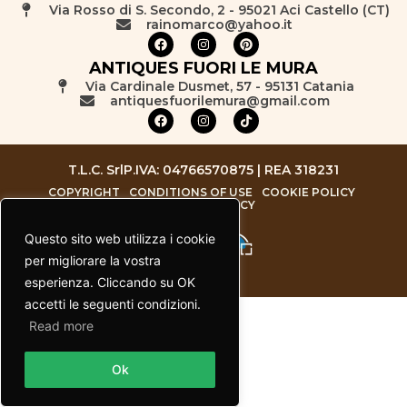
Via Rosso di S. Secondo, 2 - 95021 Aci Castello (CT)
rainomarco@yahoo.it
ANTIQUES FUORI LE MURA
Via Cardinale Dusmet, 57 - 95131 Catania
antiquesfuorilemura@gmail.com
T.L.C. Srl
P.IVA: 04766570875 | REA 318231
COPYRIGHT
CONDITIONS OF USE
COOKIE POLICY
PRIVACY POLICY
Questo sito web utilizza i cookie
per migliorare la vostra
esperienza. Cliccando su OK
accetti le seguenti condizioni.
Read more
Contact us
Ok
Open chaty